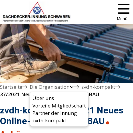
Menü
Startseite
Die Organisation
zvdh-kompakt
37/2021 Neues Online-Portal der BG BAU
Über uns
Vorteile Mitgliedschaft
zvdh-kompakt 37/2021 Neues
Partner der Innung
Online-Portal der BG BAU
zvdh-kompakt