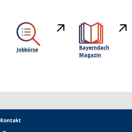
Bayerndach
Jobbörse
Magazin
Kontakt