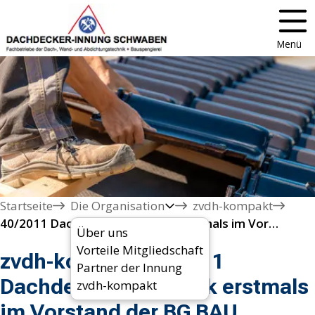
Menü
Startseite
Die Organisation
zvdh-kompakt
40/2011 Dachdeckerhandwerk erstmals im Vorstand der BG BAU vertreten
Über uns
Vorteile Mitgliedschaft
zvdh-kompakt 40/2011
Partner der Innung
Dachdeckerhandwerk erstmals
zvdh-kompakt
im Vorstand der BG BAU