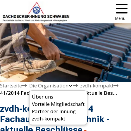
Menü
Startseite
Die Organisation
zvdh-kompakt
41/2014 Fachausschüsse Technik - aktuelle Beschlüsse
Über uns
Vorteile Mitgliedschaft
zvdh-kompakt 41/2014
Partner der Innung
Fachausschüsse Technik -
zvdh-kompakt
aktuelle Beschlüsse