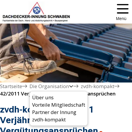
Menü
Startseite
Die Organisation
zvdh-kompakt
42/2011 Verjährung von Vergütungsansprüchen
Über uns
Vorteile Mitgliedschaft
zvdh-kompakt 42/2011
Partner der Innung
Verjährung von
zvdh-kompakt
Vergütungsansprüchen