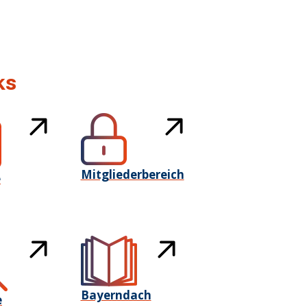
ks
Mitgliederbereich
e
Bayerndach
e