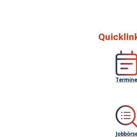
Quicklin
Termin
Jobbörs