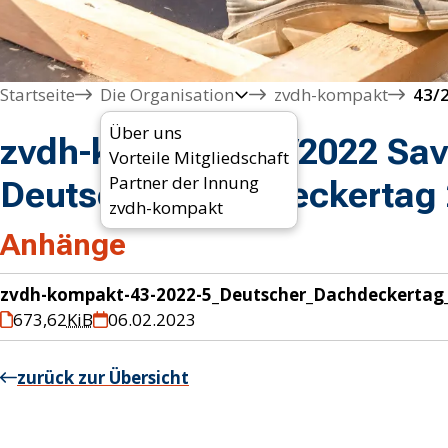
Startseite
Die Organisation
zvdh-kompakt
Über uns
zvdh-kompakt 43/2022 Save
Vorteile Mitgliedschaft
Partner der Innung
Deutscher Dachdeckertag
zvdh-kompakt
Anhänge
zvdh-kompakt-43-2022-5_Deutscher_Dachdeckertag
673,62
KiB
06.02.2023
zurück zur Übersicht