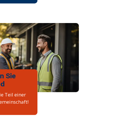
n Sie
ed
e Teil einer
emeinschaft!