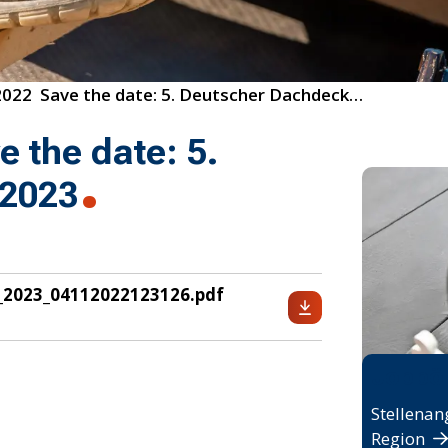
43/2022  Save the date: 5. Deutscher Dachdeckertag 2023
 the date: 5.
 2023
_2023_04112022123126.pdf
Jobbö
Stellenan
Region