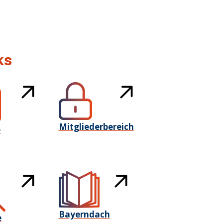
ks
Mitgliederbereich
e
Bayerndach
e