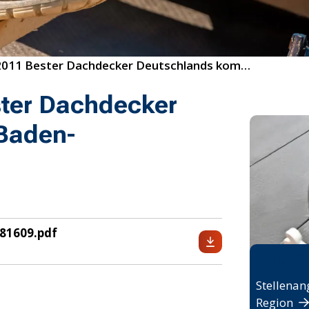
44/2011 Bester Dachdecker Deutschlands kommt aus Baden-Württemberg
ter Dachdecker
Baden-
81609.pdf
Jobbö
Stellenan
Region