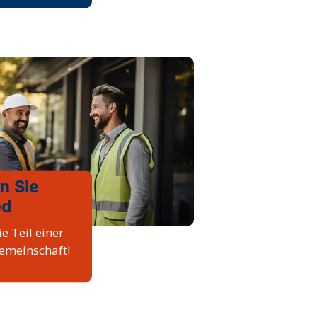
n Sie
ed
e Teil einer
emeinschaft!