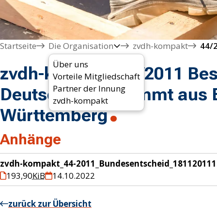
Startseite
Die Organisation
zvdh-kompakt
Über uns
zvdh-kompakt 44/2011 Bes
Vorteile Mitgliedschaft
Partner der Innung
Deutschlands kommt aus 
zvdh-kompakt
Württemberg
Anhänge
zvdh-kompakt_44-2011_Bundesentscheid_181120111
193,90
KiB
14.10.2022
zurück zur Übersicht