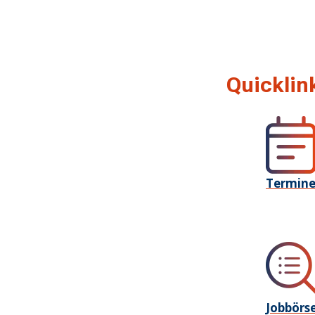
Quicklin
Termin
Jobbörs