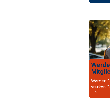
Werde
Mitgli
Werden Si
starken G