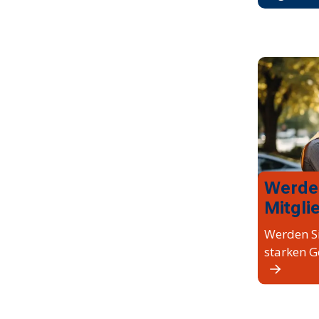
Werde
Mitgli
Werden Si
starken G