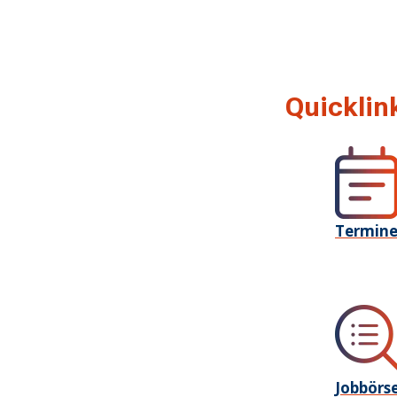
Quicklin
Termin
Jobbörs