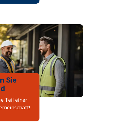
n Sie
ed
e Teil einer
emeinschaft!