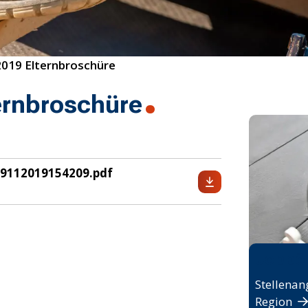
2019 Elternbroschüre
ernbroschüre
29112019154209.pdf
Jobbö
Stellenan
Region