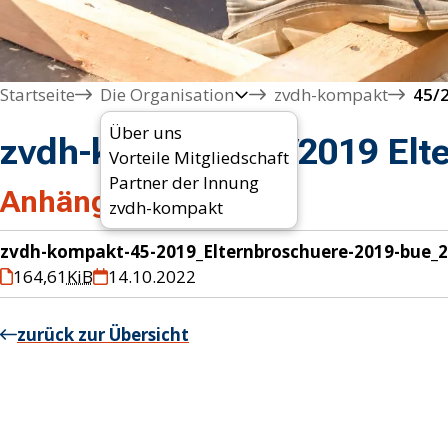
Startseite
Die Organisation
zvdh-kompakt
45/
Über uns
zvdh-kompakt 45/2019 Elt
Vorteile Mitgliedschaft
Partner der Innung
Anhänge
zvdh-kompakt
zvdh-kompakt-45-2019_Elternbroschuere-2019-bue_
164,61
KiB
14.10.2022
zurück zur Übersicht