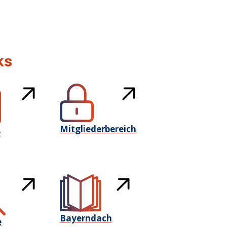
ks
Mitgliederbereich
e
Bayerndach
e