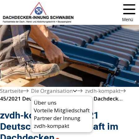
Menü
Startseite
Die Organisation
zvdh-kompakt
45/2021 Deutsche Meisterschaft im Dachdecken
Über uns
Vorteile Mitgliedschaft
zvdh-kompakt 45/2021
Partner der Innung
Deutsche Meisterschaft im
zvdh-kompakt
Dachdecken