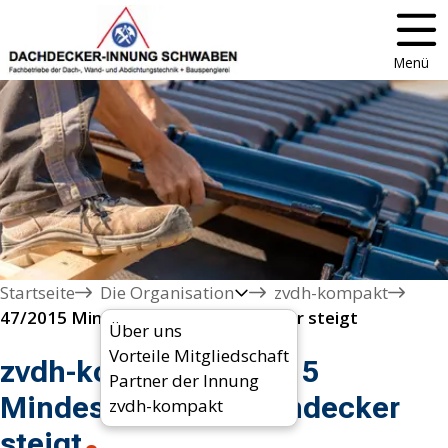
Menü
Startseite
Die Organisation
zvdh-kompakt
47/2015 Mindestlohn für Dachdecker steigt
Über uns
Vorteile Mitgliedschaft
zvdh-kompakt 47/2015
Partner der Innung
Mindestlohn für Dachdecker
zvdh-kompakt
steigt