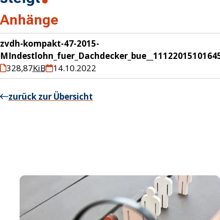
Anhänge
zvdh-kompakt-47-2015-
MIndestlohn_fuer_Dachdecker_bue__11122015101645
328,87
KiB
14.10.2022
zurück zur Übersicht