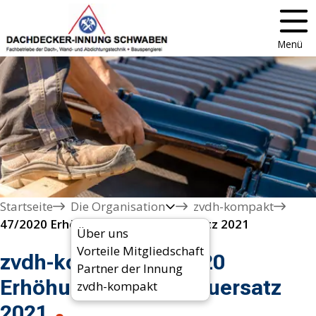
Menü
Startseite
Die Organisation
zvdh-kompakt
Über uns
Vorteile Mitgliedschaft
zvdh-kompakt 47/2020
Partner der Innung
Erhöhung Umsatzsteuersatz
zvdh-kompakt
2021