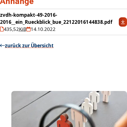
Anhänge
zvdh-kompakt-49-2016-
2016__ein_Rueckblick_bue_22122016144838.pdf
435,52
KiB
14.10.2022
zurück zur Übersicht