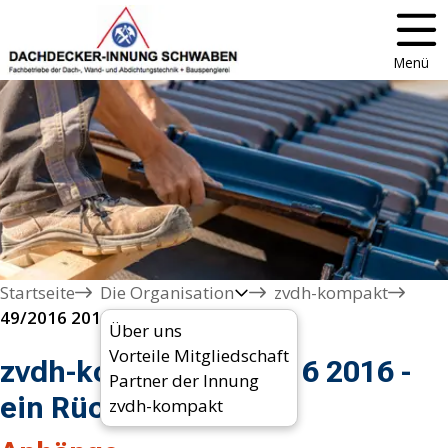
Menü
Startseite
Die Organisation
zvdh-kompakt
49/2016 2016 - ein Rückblick 
Über uns
Vorteile Mitgliedschaft
zvdh-kompakt 49/2016 2016 -
Partner der Innung
ein Rückblick
zvdh-kompakt