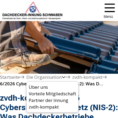
Menü
Startseite
Die Organisation
zvdh-kompakt
6/2026 Cybersicherheitsgesetz (NIS-2): Was Dachdeckerbetriebe wissen müssen 
Über uns
Vorteile Mitgliedschaft
zvdh-kompakt 6/2026
Partner der Innung
Cybersicherheitsgesetz (NIS-2):
zvdh-kompakt
Was Dachdeckerbetriebe