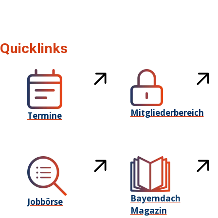
Quicklinks
Mitgliederbereich
Termine
Bayerndach
Jobbörse
Magazin