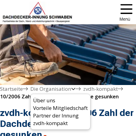
Menü
Startseite
Die Organisation
zvdh-kompakt
10/2006 Zahl der Dachdeckerlehrlinge gesunken
Über uns
Vorteile Mitgliedschaft
zvdh-kompakt 10/2006 Zahl der
Partner der Innung
Dachdeckerlehrlinge
zvdh-kompakt
gesunken