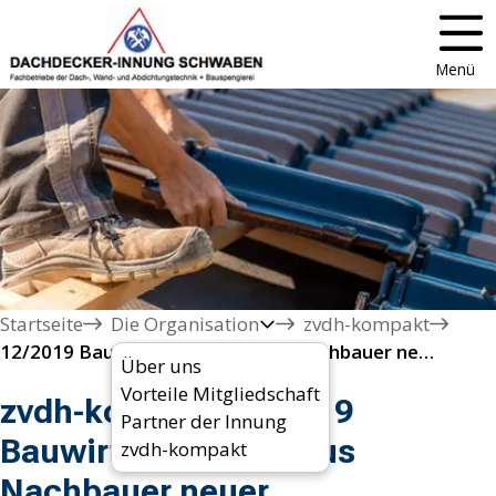
Menü
Startseite
Die Organisation
zvdh-kompakt
12/2019 Bauwirtschaft: Marcus Nachbauer neuer Vorsitzender
Über uns
Vorteile Mitgliedschaft
zvdh-kompakt 12/2019
Partner der Innung
Bauwirtschaft: Marcus
zvdh-kompakt
Nachbauer neuer