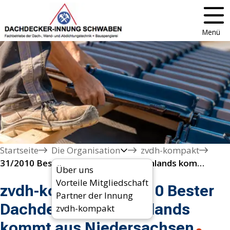
Menü
Startseite
Die Organisation
zvdh-kompakt
31/2010 Bester Dachdecker Deutschlands kommt aus Niedersachsen
Über uns
Vorteile Mitgliedschaft
zvdh-kompakt 31/2010 Bester
Partner der Innung
Dachdecker Deutschlands
zvdh-kompakt
kommt aus Niedersachsen