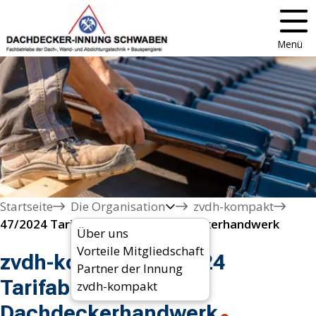
Menü
Startseite
Die Organisation
zvdh-kompakt
47/2024 Tarifabschluss im Dachdeckerhandwerk
Über uns
Vorteile Mitgliedschaft
zvdh-kompakt 47/2024
Partner der Innung
Tarifabschluss im
zvdh-kompakt
Dachdeckerhandwerk