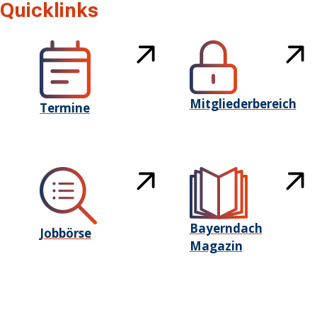
Quicklinks
Mitgliederbereich
Termine
Bayerndach
Jobbörse
Magazin